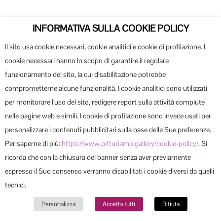
INFORMATIVA SULLA COOKIE POLICY
032-Cassanelli-Francesco-Chiusi-in-casa-Acrilico-
su-masonite-70x50-cm
Il sito usa cookie necessari, cookie analitici e cookie di profilazione. I
cookie necessari hanno lo scopo di garantire il regolare
funzionamento del sito, la cui disabilitazione potrebbe
comprometterne alcune funzionalità. I cookie analitici sono utilizzati
per monitorare l’uso del sito, redigere report sulla attività compiute
nelle pagine web e simili. I cookie di profilazione sono invece usati per
personalizzare i contenuti pubblicitari sulla base delle Sue preferenze.
Per saperne di più:
https://www.pitturiamo.gallery/cookie-policy/
. Si
ricorda che con la chiusura del banner senza aver previamente
espresso il Suo consenso verranno disabilitati i cookie diversi da quelli
033-Cavadini-Roberto-Blue-Tecnica-mista-
tecnici.
183x805-cm
Personalizza
Accetta tutti
Rifiuta