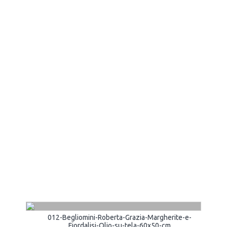
012-Begliomini-Roberta-Grazia-Margherite-e-
Fiordalisi-Olio-su-tela-60x50-cm